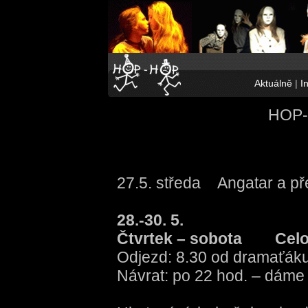
Aktuálně
|
I
HOP-
27.5. středa Angatar a p
28.-30. 5.
Čtvrtek – sobota Celos
Odjezd: 8.30 od dramaťák
Návrat: po 22 hod. – dáme