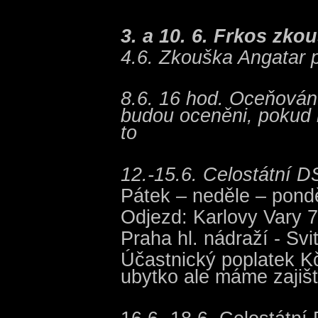
3. a 10. 6. Frkos zko
4.6. Zkouška Angatar 
8.6. 16 hod. Oceňování
budou oceněni, pokud 
to
12.-15.6. Celostátní D
Pátek – neděle – pondě
Odjezd: Karlovy Vary 
Praha hl. nádraží - Svi
Účastnický poplatek Kč
ubytko ale máme zajiš