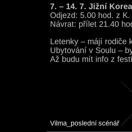
7. – 14. 7. Jižní Kore
Odjezd: 5.00 hod. z K
Návrat: přílet 21.40 h
Letenky – májí rodiče
Ubytování v Soulu – by
Až budu mít info z fest
Vilma_poslední scénář