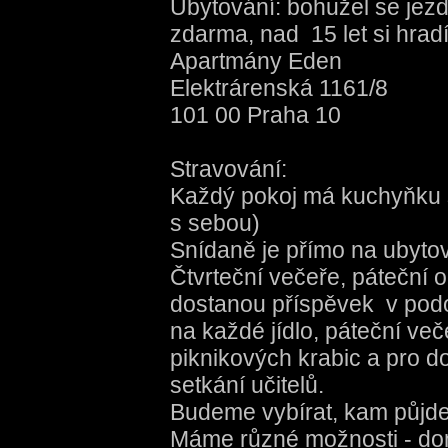
Ubytování: bohužel se jezd
zdarma, nad 15 let si hra
Apartmány Eden
Elektrárenská 1161/8
101 00 Praha 10
Stravování:
Každý pokoj má kuchyňku 
s sebou)
Snídaně je přímo na ubytov
Čtvrteční večeře, páteční o
dostanou příspěvek v podo
na každé jídlo, páteční več
piknikových krabic a pro d
setkání učitelů.
Budeme vybírat, kam půjd
Máme různé možnosti - do