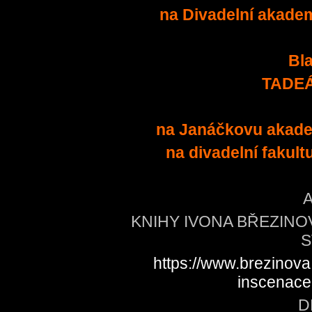
na Divadelní akade
Bl
TADEÁ
na Janáčkovu akade
na divadelní fakult
KNIHY IVONA BŘEZINOV
S
https://www.brezinova
inscenace
D