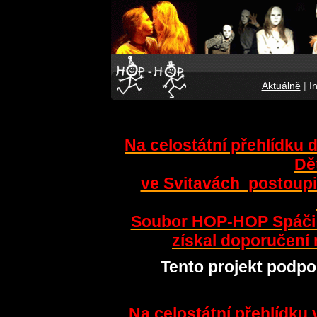
Aktuálně
|
I
Na celostátní přehlídku 
Dě
ve Svitavách postoup
Soubor HOP-HOP Spáči 
získal doporučení 
Tento projekt podpoř
Na celostátní přehlídku 