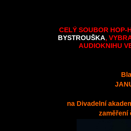
CELÝ SOUBOR HOP-
BYSTROUŠKA
, VYBR
AUDIOKNIHU V
Bl
JAN
na Divadelní akade
zaměření 