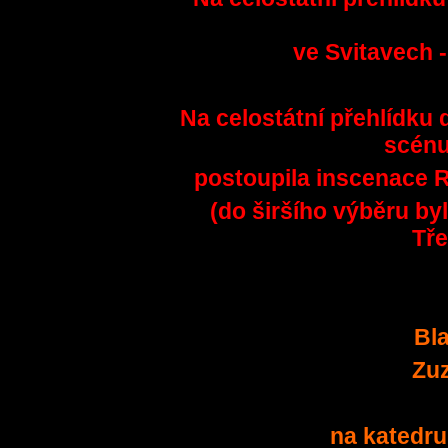
ve Svitavech 
Na celostátní přehlídku
scénu
postoupila inscenace 
(do širšího výběru b
Tře
Bl
Zuz
na katedru