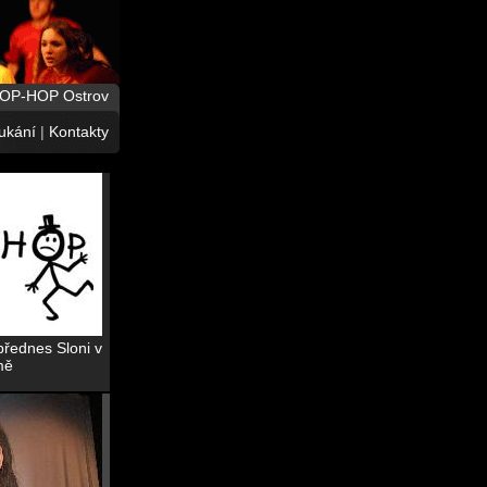
HOP-HOP Ostrov
ukání
|
Kontakty
 přednes Sloni v
mě