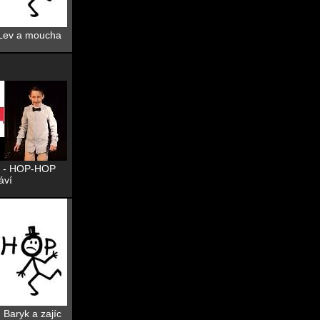
 Lev a moucha
1/ - HOP-HOP
áví
- Baryk a zajíc