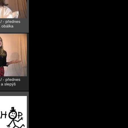
1/ - přednes
 obálka
1/ - přednes
 a slepýš