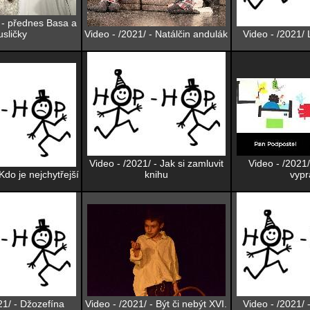
 - přednes Basa a
sličky
Video - /2021/ - Natálčin andulák
Video - /2021/
Video - /2021/ - Jak si zamluvit
Video - /202
Kdo je nejchytřejší
knihu
vypr
21/ - Džozefína
Video - /2021/ - Být či nebýt XVI.
Video - /2021/ 