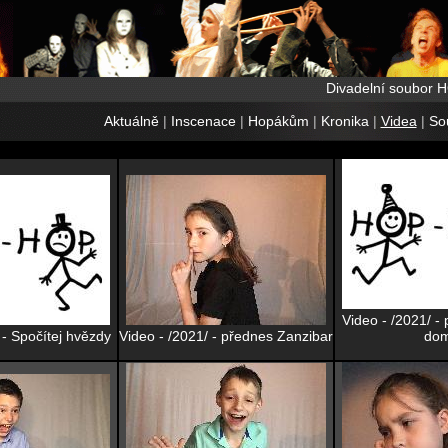
Divadelní soubor 
Aktuálně
|
Inscenace
|
Hopákům
|
Kronika
|
Videa
|
So
Video - /2021/ -
 - Spočítej hvězdy
Video - /2021/ - přednes Zanzibar
do