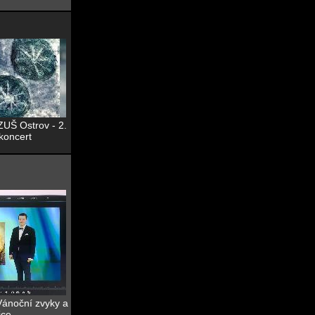
 ZUŠ Ostrov - 2.
koncert
 Vánoční zvyky a
ice