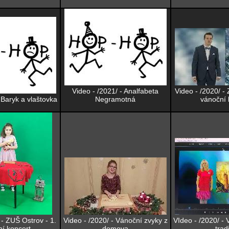
Video - /2021/ - Analfabeta
Video - /2020/ -
 Baryk a vlaštovka
Negramotná
vánoční 
 - ZUŠ Ostrov - 1.
Video - /2020/ - Vánoční zvyky z
VIdeo - /2020/ -
í koncert
domova
trad