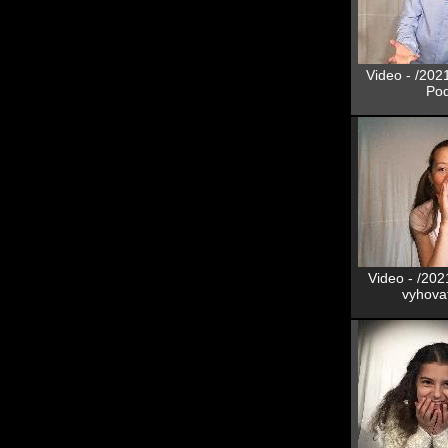
Video - /202
Pod
Video - /202
vyhova