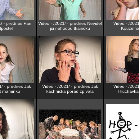
1/ - přednes Pan
Video - /2021/ - přednes Neviděl
Video - /202
postel
jsi náhodou tkaničku
Kouzelná
1/ - přednes Jak
Video - /2021/ - přednes Jak
Video - /202
t maminku
kachnička pořád zpívala
Hluchavka