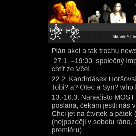
Aktuálně
|
I
Plán akcí a tak trochu news
27.1. –19:00 společný imp
chtít ze Včel
22.2. Kandrdásek Horšovsk
Tobi? a? Otec a Syn? who
13.-16.3. Nanečisto MOST Č
poslaná, čekám jestli nás 
Chci jet na čtvrtek a pátek
(nejpozději v sobotu ráno,
premiéru)