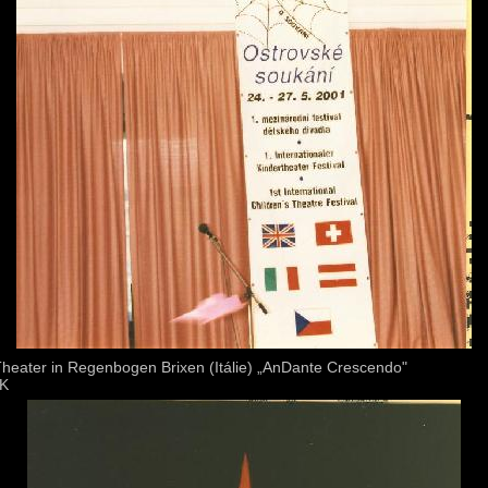
Theater in Regenbogen Brixen (Itálie) „AnDante Crescendo"
DK