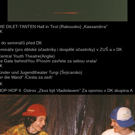
DIE DILET-TANTEN Hall in Tirol (Rakousko) „Kassandrra"
DK
í do seminářů před DK
emináře (pro dětské účastníky i dospělé účastníky) v ZUŠ a v DK
Central Youth Theatre(Anglie)
he Gate behindYou /Prosím zavřete za sebou vrata/
DK
Kinder und Jugendtheater Turgi (Švýcarsko)
er die Wand" /Cesta za zeď/
DK
HOP-HOP II. Ostrov „Zkus být Vladislavem" Za oponou v DK skupina A