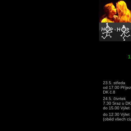
1
23.5. středa
od 17.00 Příje
DK č.8
24.5. čtvrtek
7.30 Sraz u DK
do 15.00 Výlet
do 12.30 Výlet
(oběd všech ci