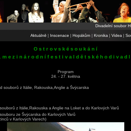
Divadelní soubor 
Aktuálně
|
Inscenace
|
Hopákům
|
Kronika
|
Videa
|
So
O s t r o v s k é s o u k á n í
. m e z i n á r o d n í f e s t i v a l d ě t s k é h o d i v a d l
Program
24. - 27. května
zd souborů z Itálie, Rakouska,Anglie a Švýcarska
 souborů z Itálie,Rakouska a Anglie na Loket a do Karlových Varů
 souboru ze Švýcarska do Karlových Varů
zinců v Karlových Varech)