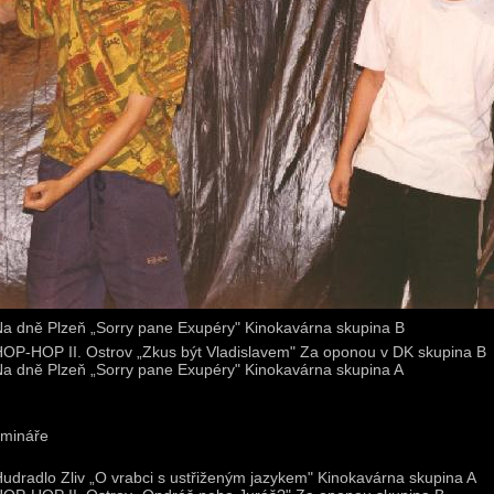
Na dně Plzeň „Sorry pane Exupéry" Kinokavárna skupina B
HOP-HOP II. Ostrov „Zkus být Vladislavem" Za oponou v DK skupina B
Na dně Plzeň „Sorry pane Exupéry" Kinokavárna skupina A
emináře
Hudradlo Zliv „O vrabci s ustřiženým jazykem" Kinokavárna skupina A