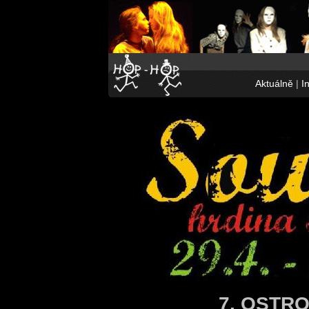
Aktuálně
|
I
7. OSTR