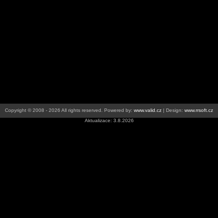
Copyright © 2008 - 2026 All rights reserved. Powered by:
www.valid.cz
| Design:
www.rrsoft.cz
Aktualizace: 3.8.2026