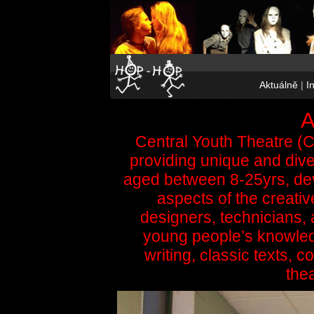
Aktuálně
|
I
Central Youth Theatre (C
providing unique and dive
aged between 8-25yrs, deve
aspects of the creativ
designers, technicians
young people’s knowledg
writing, classic texts,
thea