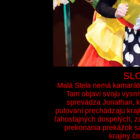
SL
Malá Stela nemá kamarátov
Tam objaví svoju vysní
sprevádza Jonathan, kt
putovaní prechádzajú kraj
ľahostajných dospelých, za
prekonania prekážok s
krajiny či