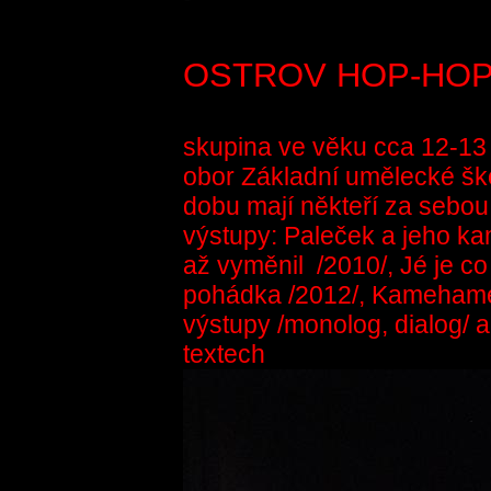
OSTROV HOP-HOP 
skupina ve věku cca 12-13 
obor Základní umělecké šk
dobu mají někteří za sebo
výstupy: Paleček a jeho ka
až vyměnil /2010/, Jé je co
pohádka /2012/, Kamehameh
výstupy /monolog, dialog/ 
textech