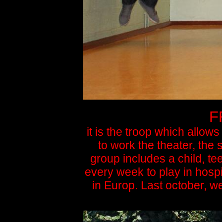
F
it is the troop which allow
to work the theater, the
group includes a child, t
every week to play in hospi
in Europ. Last october, 