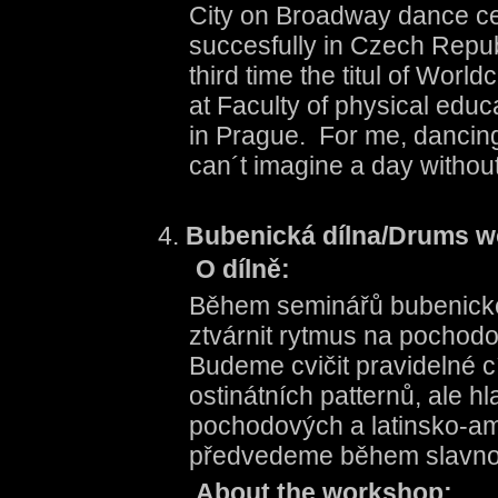
City on Broadway dance ce
succesfully in Czech Repub
third time the titul of Worl
at Faculty of physical educ
in Prague. For me, dancing
can´t imagine a day without 
Bubenická dílna/Drums 
O dílně:
Během seminářů bubenické d
ztvárnit rytmus na pochodov
Budeme cvičit pravidelné 
ostinátních patternů, ale h
pochodových a latinsko-am
předvedeme během slavnost
About the workshop: