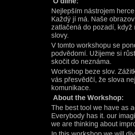
O dílně:
Nejlepším nástrojem herce 
Každý jí má. Naše obrazová
zatlačená do pozadí, když
slovy.
V tomto workshopu se pon
podvědomí. Užijeme si růst
skočit do neznáma.
Workshop beze slov. Zážitk
vás přesvědčí, že slova ne
komunikace.
About the Workshop:
The best tool we have as ac
Everybody has it. our imag
we are thinking about impr
In this workshop we will di