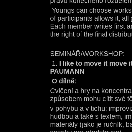
právo konečného rozdělení
Youngs can choose worksho
of participants allows it, all
Each member writes first 
the right of the final distrib
SEMINÁŘ/WORKSHOP:
1.
I like to move it mov
PAUMANN
O dílně:
Cvičení a hry na koncentrac
způsobem mohu cítit své tě
v pohybu a v tichu; improv
hudbou a také s textem, i
materiály (jako je ručník, b