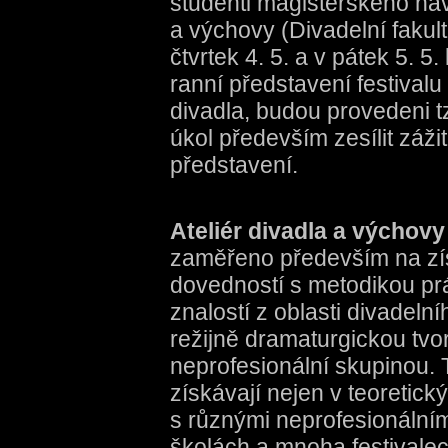
studenti magisterského nava
a výchovy (Divadelní fakul
čtvrtek 4. 5. a v pátek 5. 5.
ranní představení festivalu
divadla, budou provedeni tz
úkol především zesílit záži
představení.
Ateliér divadla a výchovy
zaměřeno především na zís
dovedností s metodikou prá
znalostí z oblasti divadeln
režijně dramaturgickou tvo
neprofesionální skupinou. 
získávají nejen v teoretick
s různými neprofesionálním
školách a mnoha festivalec