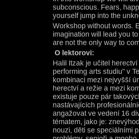
subconscious. Fears, happi
yourself jump into the unk
Workshop without words. E
imagination will lead you t
are not the only way to co
O lektorovi:
Halil Itzak je učitel herec
performing arts studiu" v Te
kombinaci mezi nejvyšší úr
herectví a režie a mezi ko
existuje pouze pár takových
nastávajících profesionáln
angažovat ve vedení 16 di
tématem, jako je: znevýhod
nouzi, děti se speciálními
problémy, senioři a mnoho 