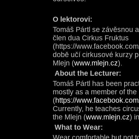
O lektorovi:
Tomáš Pártl se závěsnou ak
člen dua Cirkus Fruktus
(https://www.facebook.com/
době učí cirkusové kurzy p
Mlejn (
www.mlejn.cz
).
About the Lecturer:
Tomáš Pártl has been practi
mostly as a member of the 
(
https://www.facebook.com/
Currently, he teaches circu
the Mlejn (
www.mlejn.cz
) i
What to Wear:
Wear comfortable but not t