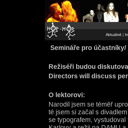
Aktuálně
|
I
Semináře pro účastníky/
Režiséři budou diskutov
Directors will discuss p
O lektorovi:
Narodil jsem se téměř upros
té jsem si začal s divadlem 
se typografem, vystudoval f
Karlovy a režii na DAMU a