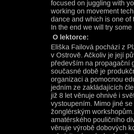
focused on juggling with yo
working on movement techni
dance and which is one of 
In the end we will try some
O lektorce:
Eliška Failová pochází z Pl
v Ostrově. Ačkoliv je její 
především na propagační gr
současné době je produkčn
organizaci a pomocnou edu
jedním ze zakládajících čle
již 8 let věnuje ohnivé i sv
vystoupením. Mimo jiné se 
žonglérským workshopům. O
amatérského pouličního di
věnuje výrobě dobových ko