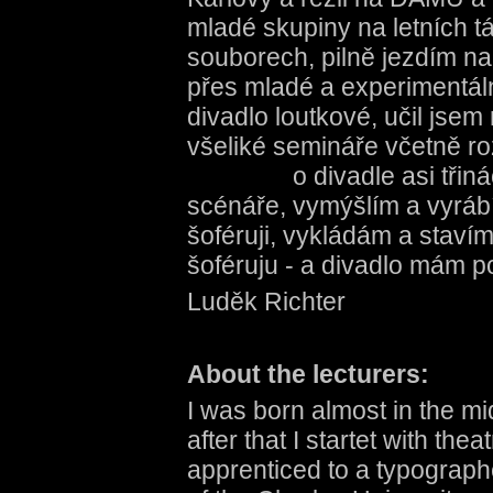
mladé skupiny na letních t
souborech, pilně jezdím na
přes mladé a experimentální
divadlo loutkové, učil jse
všeliké semináře včetně r
o divadle asi třináct 
scénáře, vymýšlím a vyrábí
šoféruji, vykládám a staví
šoféruju - a divadlo mám p
Luděk Richter
About the lecturers:
I was born almost in the mi
after that I startet with theat
apprenticed to a typographe