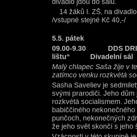
divadlo jdou do sálu.
14 žáků I. ZŠ, na di
/vstupné stejné Kč 40,-/
5.5. pátek
09.00-9.30 DDS DRIM N
lištu“ Divadelní sál
Malý chlapec Saša žije v t
zatímco venku rozkvétá so
Sasha Saveliev je sedmilet
svými prarodiči. Jeho dům
rozkvétá socialismem. Jeh
babiččiného nekonečného 
punčoch, nekonečných zdrav
že jeho svět skončí s jeho
Vzácností v této skupině je