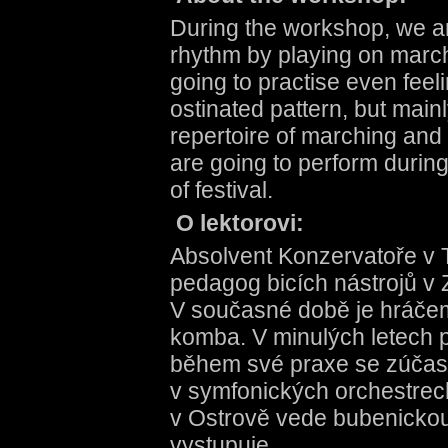
During the workshop, we are
rhythm by playing on marc
going to practise even feel
ostinated pattern, but main
repertoire of marching and
are going to perform durin
of festival.
O lektorovi:
Absolvent Konzervatoře v Te
pedagog bicích nástrojů v 
V současné době je hráče
komba. V minulých letech 
během své praxe se zúčas
v symfonických orchestrec
v Ostrově vede bubenickou
vystupuje.