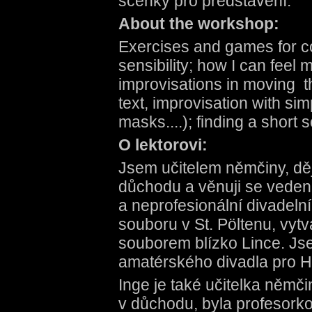
scénky pro představení.
About the workshop:
Exercises and games for c
sensibility; how I can feel
improvisations in moving t
text, improvisation with sim
masks....); finding a short
O lektorovi:
Jsem učitelem němčiny, dě
důchodu a věnuji se vedení
a neprofesionální divadel
souboru v St. Pöltenu, vytv
souborem blízko Lince. J
amatérského divadla pro H
Inge je také učitelka němč
v důchodu, byla profesork