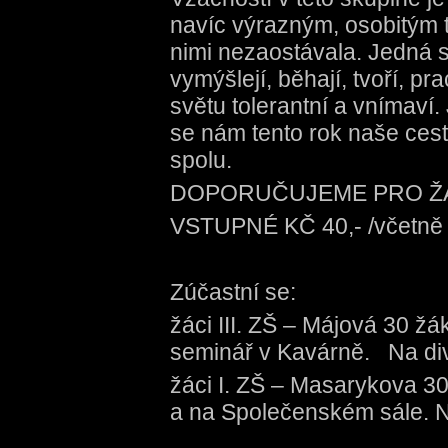
navíc výrazným, osobitým t
nimi nezaostávala. Jedná se
vymýšlejí, běhají, tvoří, pr
světu tolerantní a vnímaví
se nám tento rok naše cest
spolu.
DOPORUČUJEME PRO ŽÁKY
VSTUPNÉ KČ 40,- /včetně d
Zúčastní se:
žáci III. ZŠ – Májová 30 žák
seminář v Kavárně. Na div
žáci I. ZŠ – Masarykova 30 
a na Společenském sále. Na