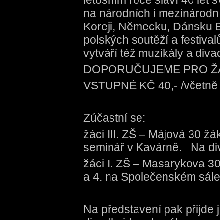
letošním roce slaví 40 let 
na národních i mezinárodníc
Koreji, Německu, Dánsku Be
polských soutěží a festival
vytváří též muzikály a diva
DOPORUČUJEME PRO ŽÁK
VSTUPNÉ KČ 40,- /včetně d
Zúčastní se:
žáci III. ZŠ – Májová 30 žák
seminář v Kavárně. Na div
žáci I. ZŠ – Masarykova 30 
a 4. na Společenském sále.
Na představení pak přijde je