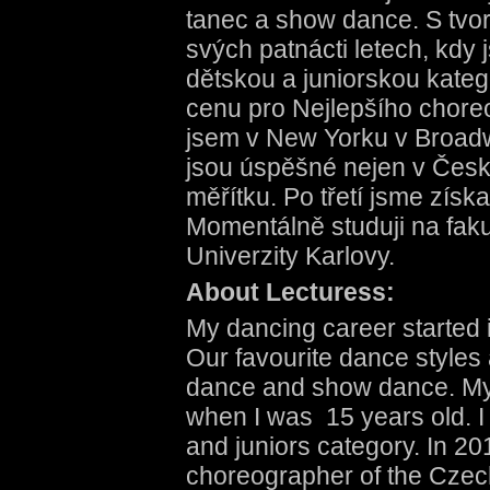
tanec a show dance. S tvor
svých patnácti letech, kdy 
dětskou a juniorskou kateg
cenu pro Nejlepšího choreo
jsem v New Yorku v Broad
jsou úspěšné nejen v České
měřítku. Po třetí jsme získa
Momentálně studuji na faku
Univerzity Karlovy.
About Lecturess:
My dancing career started 
Our favourite dance styles
dance and show dance. My
when I was 15 years old. I 
and juniors category. In 20
choreographer of the Czec