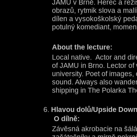
JAMU v Brně. Herec a reži
obrazů, rytmik slova a malí
dílen a vysokoškolský ped
potulný komediant, moment
About the lecture:
Local native. Actor and dir
of JAMU in Brno. Lector o
university. Poet of images,
sound. Always also wander
shipping in The Polarka Th
Hlavou dolů/Upside Do
O dílně:
Závěsná akrobacie na šálá