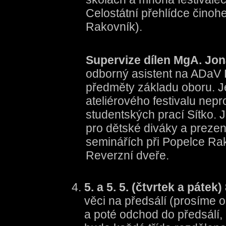
Celostátní přehlídce činohe
Rakovník).
Supervize dílen MgA. J
odborný asistent na ADaV 
předměty základu oboru. J
ateliérového festivalu nep
studentských prací Sítko. J
pro dětské diváky a prezen
seminářích při Popelce Ra
Reverzní dveře.
5. a 5. 5. (čtvrtek a pátek
věci na předsálí (prosíme o
a poté odchod do předsálí, 