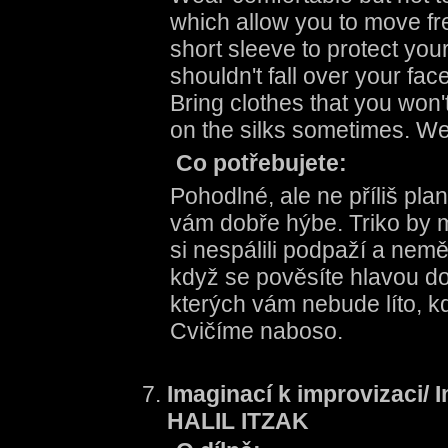
which allow you to move fre
short sleeve to protect your
shouldn't fall over your f
Bring clothes that you won'
on the silks sometimes. We'
Co potřebujete:
Pohodlné, ale ne příliš plan
vám dobře hýbe. Triko by m
si nespálili podpaží a nem
když se pověsíte hlavou dol
kterých vám nebude líto, k
Cvičíme naboso.
Imaginací k improvizaci/ 
HALIL ITZAK