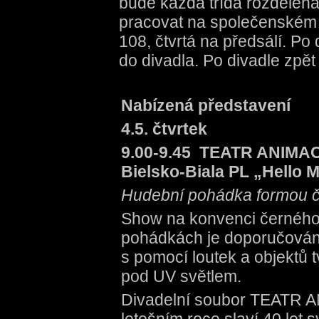
bude každá třída rozdělena
pracovat na společenském sá
108, čtvrtá na předsálí. P
do divadla. Po divadle zpět 
Nabízená představení
4.5. čtvrtek
9.00-9.45 TEATR ANIMA
Bielsko-Biala PL „Hello 
Hudební pohádka formou č
Show na konvenci černého
pohádkách je doporučována
s pomocí loutek a objektů t
pod UV světlem.
Divadelní soubor TEATR 