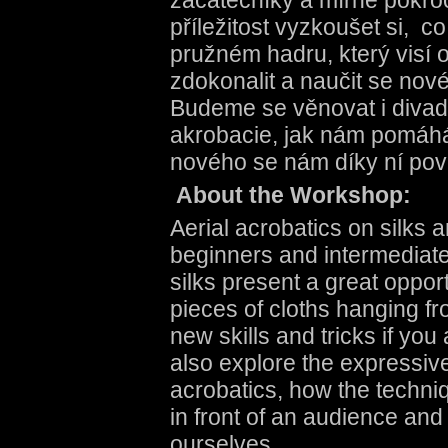
začátečníky a mírně pokroč
příležitost vyzkoušet si, 
pružném hadru, který visí 
zdokonalit a naučit se nové 
Budeme se věnovat i divade
akrobacie, jak nám pomáhá
nového se nám díky ní pov
About the Workshop:
Aerial acrobatics on silks 
beginners and intermediat
silks present a great oppor
pieces of cloths hanging fro
new skills and tricks if yo
also explore the expressive
acrobatics, how the techni
in front of an audience and
ourselves.