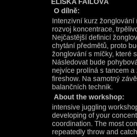
ELIŠKA FAILOVÁ
O dílně:
Intenzivní kurz žonglování
rozvoj koncentrace, trpěliv
Nejčastější definicí žongl
chytání předmětů, proto 
žonglování s míčky, které 
Následovat bude pohybová t
nejvíce prolíná s tancem a
fireshow. Na samotný závě
balančních technik.
About the workshop:
intensive juggling workshop
developing of your concen
coordination. The most comm
repeatedly throw and catch