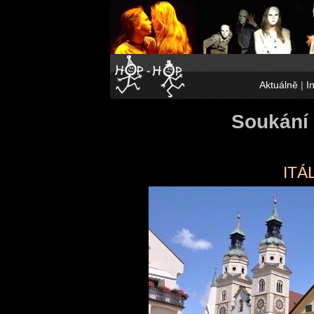
Aktuálně
|
I
Soukání 
ITÁL