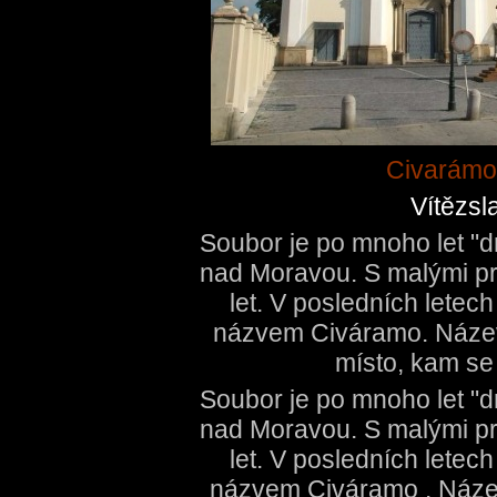
Civarámo
Vítězsl
Soubor je po mnoho let "d
nad Moravou. S malými p
let. V posledních letec
názvem Civáramo. Název
místo, kam se 
Soubor je po mnoho let "d
nad Moravou. S malými p
let. V posledních letec
názvem Civáramo . Náze