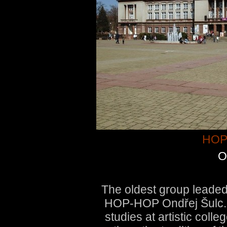
HOP
O
The oldest group leaded
HOP-HOP Ondřej Šulc. Af
studies at artistic colle