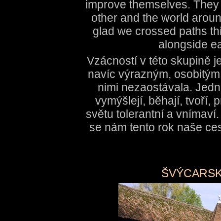
improve themselves. They a
other and the world aroun
glad we crossed paths thi
alongside ea
Vzácností v této skupině j
navíc výrazným, osobitým 
nimi nezaostávala. Jedná
vymýšlejí, běhají, tvoří, 
světu tolerantní a vnímaví
se nám tento rok naše ces
ŠVÝCARSK