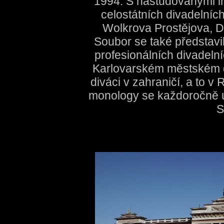
1994. S nastudovanými i
celostátních divadelníc
Wolkrova Prostějova, D
Soubor se také představi
profesionálních divadeln
Karlovarském městském di
diváci v zahraničí, a to 
monology se každoročně 
S