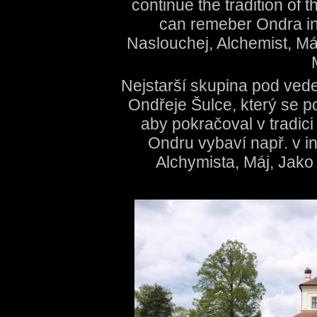
continue the tradition o
can remeber Ondra in 
Naslouchej, Alchemist, Máj
Nejstarší skupina pod ve
Ondřeje Šulce, který se po
aby pokračoval v tradic
Ondru vybaví např. v i
Alchymista, Máj, Jako