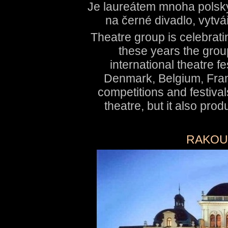
Je laureátem mnoha polskýc
na černé divadlo, vytvá
Theatre group is celebrati
these years the grou
international theatre f
Denmark, Belgium, Fra
competitions and festiva
theatre, but it also pro
RAKOU