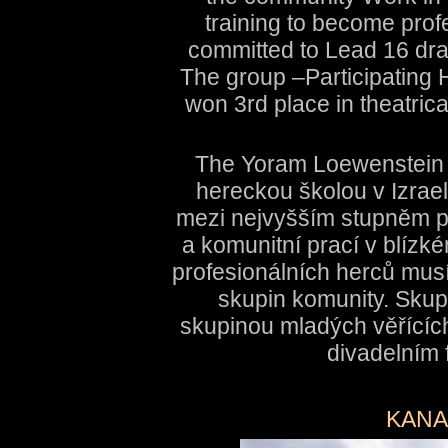
training to become prof
committed to Lead 16 dra
The group –Participating 
won 3rd place in theatrica
The Yoram Loewenstein P
hereckou školou v Izraeli
mezi nejvyšším stupněm p
a komunitní prací v blízk
profesionálních herců musí
skupin komunity. Skupi
skupinou mladých věřících
divadelním f
KANA