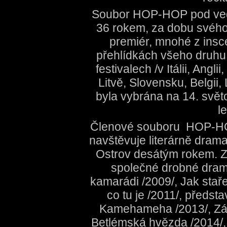
Soubor HOP-HOP pod vede
36 rokem, za dobu svého
premiér, mnohé z insc
přehlídkách všeho druhu
festivalech /v Itálii, An
Litvě, Slovensku, Belgii
byla vybrána na 14. svět
l
Členové souboru HOP-HOP
navštěvuje literárně drama
Ostrov desátým rokem. Za
společné drobné drama
kamarádi /2009/, Jak stař
co tu je /2011/, předs
Kamehameha /2013/, Záp
Betlémská hvězda /2014/, Ž