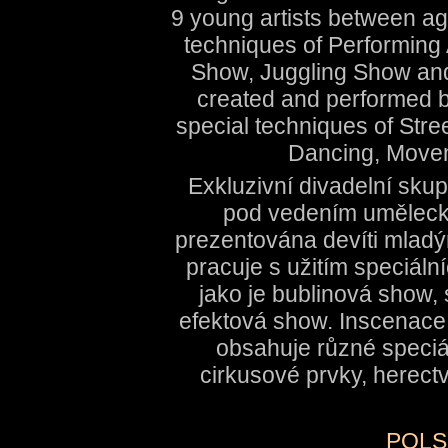
9 young artists between ag
techniques of Performing 
Show, Juggling Show and
created and performed b
special techniques of Stre
Dancing, Movem
Exkluzivní divadelní skup
pod vedením umělecké
prezentována devíti mladým
pracuje s užitím speciáln
jako je bublinová show,
efektová show. Inscenace,
obsahuje různé speciál
cirkusové prvky, herect
POLS