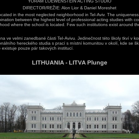
YORAM LOEWENSTEIN ACTING STUDIO
DIRECTOR/REŽIE: Alon Lior & Daniel Moreshet
ocated in the most neglected neighborhood in Tel-Aviv. The uniqueness
bination between the highest level of professional acting studies with 
hood where the school is located. Few such institutions exist around th
na ve velmi zanedbané části Tel-Avivu. Jedinečnost této školy tkví v k
nálního hereckého studia s prací s místní komunitou v okolí, kde se šk
existuje pouze pár takových institucí.
LITHUANIA - LITVA Plunge