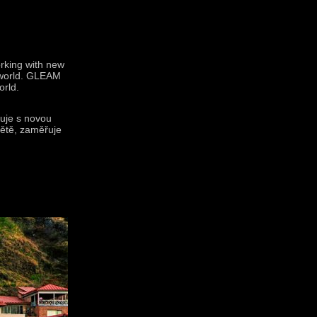
orking with new
 world. GLEAM
orld.
cuje s novou
větě, zaměřuje