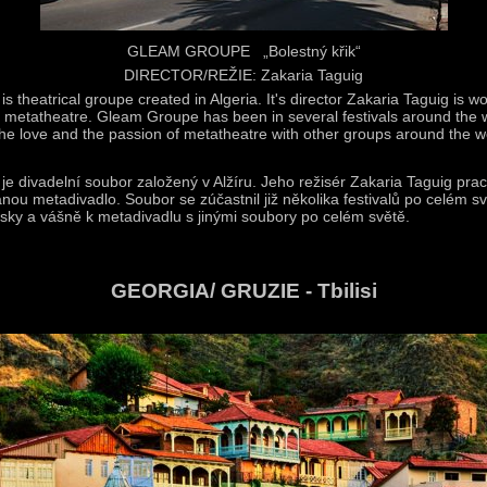
GLEAM GROUPE „Bolestný křik“
DIRECTOR/REŽIE: Zakaria Taguig
 theatrical groupe created in Algeria. It's director Zakaria Taguig is w
 metatheatre. Gleam Groupe has been in several festivals around the
he love and the passion of metatheatre with other groups around the w
e divadelní soubor založený v Alžíru. Jeho režisér Zakaria Taguig pra
ou metadivadlo. Soubor se zúčastnil již několika festivalů po celém s
ásky a vášně k metadivadlu s jinými soubory po celém světě.
GEORGIA/ GRUZIE - Tbilisi