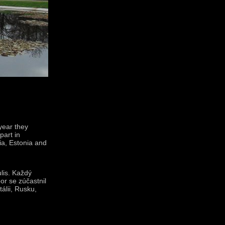
year they
part in
ia, Estonia and
lis. Každý
or se zúčastnil
álii, Rusku,