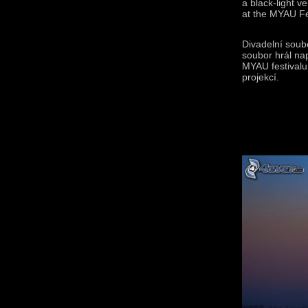
a black-light v
at the MYAU Fes
Divadelní soubo
soubor hrál nap
MYAU festivalu
projekcí.