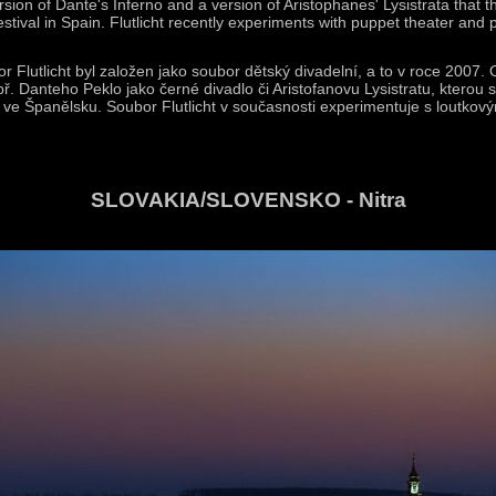
ersion of Dante's Inferno and a version of Aristophanes' Lysistrata that 
tival in Spain. Flutlicht recently experiments with puppet theater and p
r Flutlicht byl založen jako soubor dětský divadelní, a to v roce 2007.
ř. Danteho Peklo jako černé divadlo či Aristofanovu Lysistratu, kterou 
 ve Španělsku. Soubor Flutlicht v současnosti experimentuje s loutkov
SLOVAKIA/SLOVENSKO - Nitra