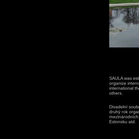
SAULA was esta
organize intern
international t
others.
Divadelní soub
druhý rok organ
mezinárodních d
Estonsku atd.