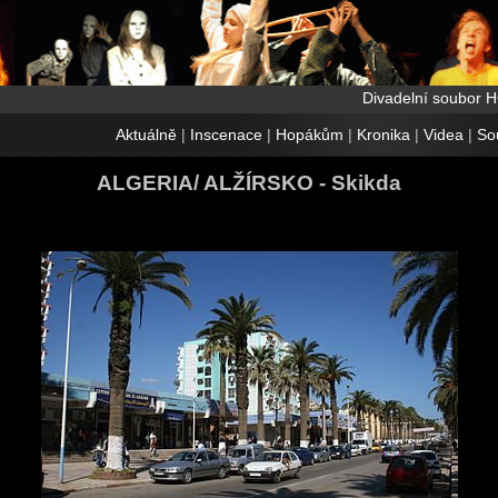
Divadelní soubor 
Aktuálně
|
Inscenace
|
Hopákům
|
Kronika
|
Videa
|
So
ALGERIA/ ALŽÍRSKO - Skikda