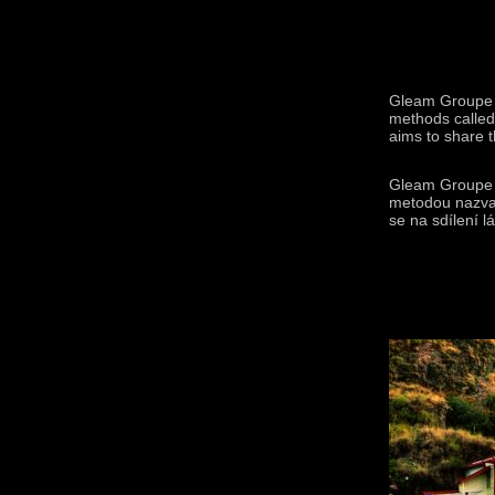
Gleam Groupe is
methods called
aims to share t
Gleam Groupe j
metodou nazvan
se na sdílení l