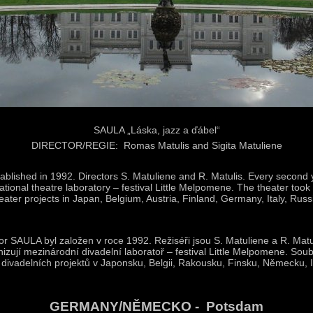
SAULA „Láska, jazz a ďábel“
DIRECTOR/REGIE: Romas Matulis and Sigita Matuliene
blished in 1992. Directors S. Matuliene and R. Matulis. Every second 
ational theatre laboratory – festival Little Melpomene. The theater took 
heater projects in Japan, Belgium, Austria, Finland, Germany, Italy, Russ
or SAULA byl založen v roce 1992. Režiséři jsou S. Matuliene a R. Matu
izují mezinárodní divadelní laboratoř – festival Little Melpomene. Soub
ivadelních projektů v Japonsku, Belgii, Rakousku, Finsku, Německu, It
GERMANY/NĚMECKO - Potsdam