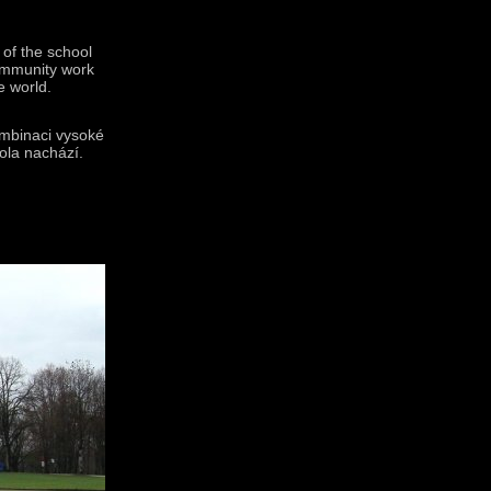
 of the school
community work
e world.
ombinaci vysoké
ola nachází.