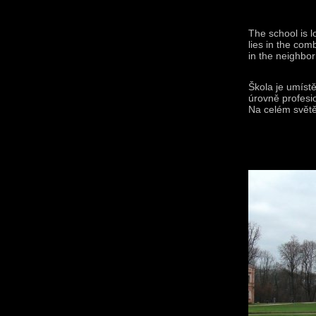
The school is l
lies in the com
in the neighbor
Škola je umístě
úrovně profesio
Na celém světě 