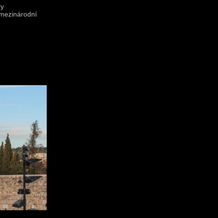
ry
 mezinárodní