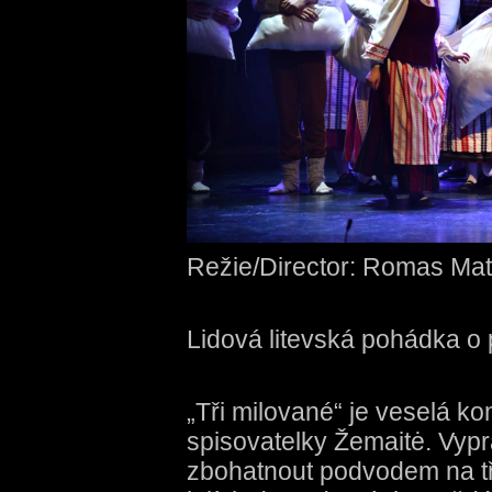
Režie/Director: Romas Matu
Lidová litevská pohádka o
„Tři milované“ je veselá k
spisovatelky Žemaitė. Vypr
zbohatnout podvodem na t