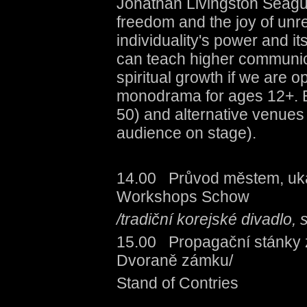
Jonathan Livingston Seagull
freedom and the joy of unr
individuality's power and its
can teach higher communic
spiritual growth if we are 
monodrama for ages 12+. B
50) and alternative venues (
audience on stage).
14.00 Průvod městem, uká
Workshops Schow
/tradiční korejské divadlo, s
15.00 Propagační stánky 
Dvoraně zámku/
Stand of Contries