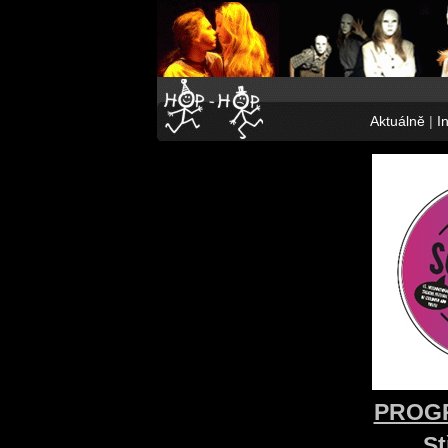
Aktuálně
|
I
PROGR
St