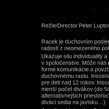
Režie/Director Peter Lupto
Racek je duchovním posle
radosti z neomezeného po
Ukazuje silu individuality 
v spoločenstve. Môže nás na
forme komunikácie a povzbu
duchovnému rastu. Inscen
pre deti nad 12 rokov. Ins
menší počet divákov (do 50
alternatívnejšich priestoro
diváci sedia na javisku…)