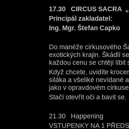
17.30 CIRCUS SACRA „Ne
Principál zakladatel:
Ing. Mgr. Štefan Capko
Do manéže cirkusového Šapit
exotických krajin. Škádlí s
každou cenu se chtějí líbit
Když chcete, uvidíte kroce
siláka a všeliké nevídané 
jako v opravdovém cirkuse
Stačí otevřít oči a bavit se.
21.30 Happening
VSTUPENKY NA 1 PŘEDST