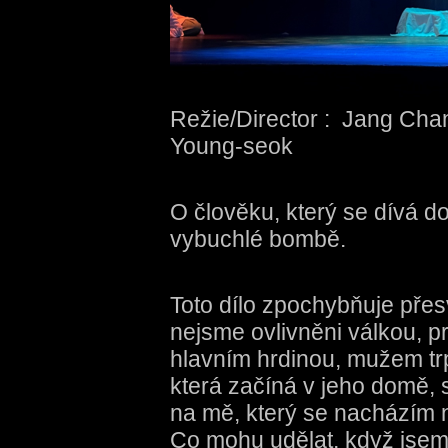
Režie/Director : Jang Cha
Young-seok
O člověku, který se dívá do
vybuchlé bombě.
Toto dílo zpochybňuje přes
nejsme ovlivněni válkou, p
hlavním hrdinou, mužem tr
která začíná v jeho domě, se
na mě, který se nacházím 
Co mohu udělat, když jsem