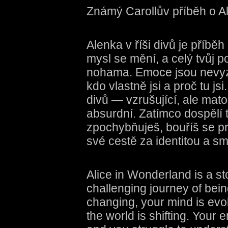
Známý Carollův příběh o Ale
Alenka v říši divů je příbě
mysl se mění, a celý tvůj p
nohama. Emoce jsou nevyzp
kdo vlastně jsi a proč tu js
divů — vzrušující, ale matou
absurdní. Zatímco dospělí tat
zpochybňuješ, bouříš se pr
své cestě za identitou a s
Alice in Wonderland is a st
challenging journey of bein
changing, your mind is evol
the world is shifting. Your 