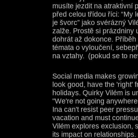
musíte jezdit na atraktivn
před celou třídou říci: “My
je švorc” jako svérázný Vil
zalže. Prostě si prázdniny
dohrát až dokonce. Příběh o
témata o vyloučení, sebepřije
na vztahy. (pokud se to nev
Social media makes growin
look good, have the 'right' 
holidays. Quirky Vilém is u
"We're not going anywhere 
Ina can't resist peer press
vacation and must continue
Vilém explores exclusion, 
its impact on relationships.