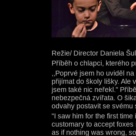
Režie/ Director Daniela Šu
Příběh o chlapci, kterého 
,,Poprvé jsem ho uviděl na
přijímat do školy lišky. Ale 
jsem také nic neřekl." Příb
nebezpečná zvířata. O šika
odvahy postavit se svému 
"I saw him for the first time
customary to accept foxes 
as if nothing was wrong, so 