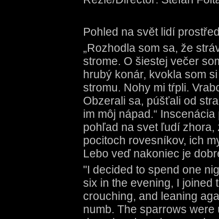
Pohled na svět lidí prostře
„Rozhodla som sa, že strá
strome. O šiestej večer som
hrubý konár, kvokla som s
stromu. Nohy mi tŕpli. Vrab
Obzerali sa, púšťali od stra
im môj nápad.“ Inscenácia
pohľad na svet ľudí zhora,
pocitoch rovesníkov, ich m
Lebo veď nakoniec je dobr
"I decided to spend one nigh
six in the evening, I joined
crouching, and leaning agai
numb. The sparrows were u