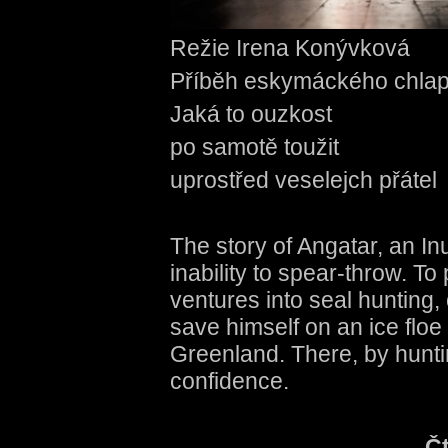
Režie Irena Konývková
Příběh eskymáckého chlapce
Jaká to ouzkost
po samotě toužit
uprostřed veselejch přátel
The story of Angatar, an In
inability to spear-throw. To
ventures into seal hunting,
save himself on an ice floe 
Greenland. There, by huntin
confidence.
Čt