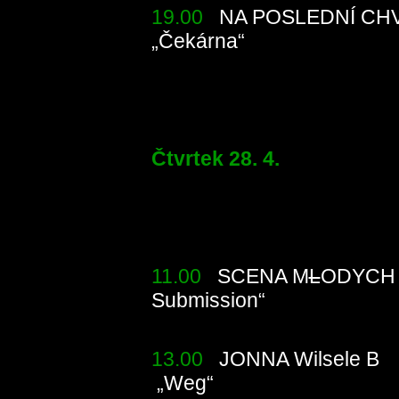
19.00
NA POSLEDNÍ CHVÍ
„Čekárna“
Divade
Čtvrtek 28. 4.
11.00
SCENA M
L
ODYCH 
Submission“
Divad
13.00
JONNA Wilsele B
„Weg“
Divad