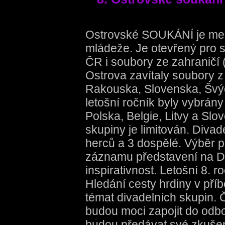
Ostrovské SOUKÁNÍ je mezin
mládeže. Je otevřený pro s
ČR i soubory ze zahraničí 
Ostrova zavítaly soubory z 
Rakouska, Slovenska, Švý
letošní ročník byly vybrány
Polska, Belgie, Litvy a Sl
skupiny je limitován. Diva
herců a 3 dospělé. Výběr p
záznamu představení na DV
inspirativnost. Letošní 8. 
Hledání cesty hrdiny v příb
témat divadelních skupin. 
budou moci zapojit do odbo
budou předávat své zkušen