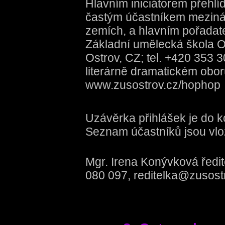
Hlavním iniciátorem přehl
častým účastníkem mezinár
zemích, a hlavním pořadate
Základní umělecká škola O
Ostrov, CZ; tel. +420 353 
literárně dramatickém obor
www.zusostrov.cz/hophop
Uzávěrka přihlášek je do k
Seznam účastníků jsou vlo
Mgr. Irena Konývková ředite
080 097, reditelka@zusost