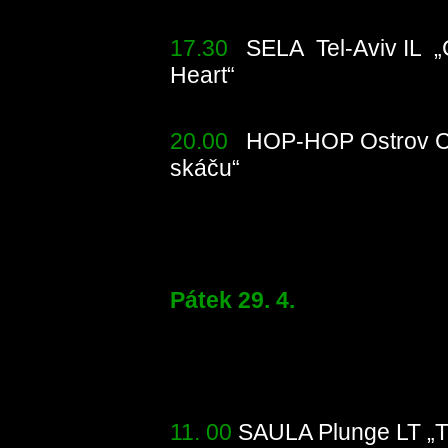
17.30
SELA Tel-Aviv IL „C
Heart“
Divadel
20.00
HOP-HOP Ostrov C
skáču“
Divade
Pátek 29. 4.
11. 00
SAULA Plunge LT „Tr