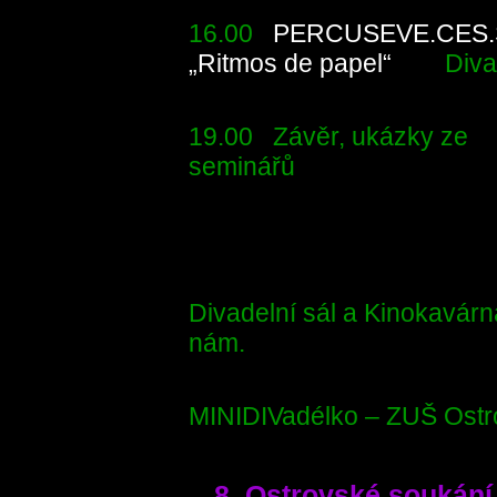
16.00
PERCUSEVE.CES.
„Ritmos de papel“
Divade
19.00 Závěr, ukázky ze
seminářů S
Divadelní sál a Kinokavárn
nám.
MINIDIVadélko – ZUŠ Ostr
8. Ostrovské soukání 